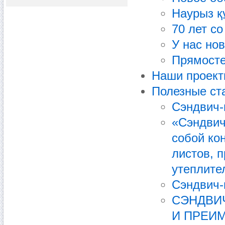
Наурыз қ
70 лет с
У нас но
Прямосте
Наши проек
Полезные ст
Сэндвич-
«Сэндвич
собой ко
листов, 
утеплите
Сэндвич-
СЭНДВИ
И ПРЕИ