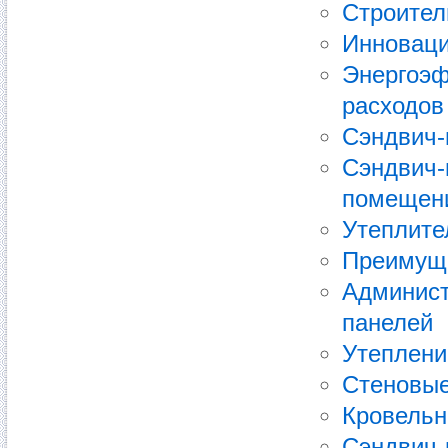
Строител
Инноваци
Энергоэф
расходов
Сэндвич-
Сэндвич-
помещен
Утеплите
Преимуще
Админист
панелей
Утеплени
Стеновые
Кровельн
Сэндвич-