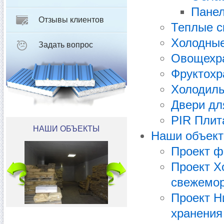
Панел
Отзывы клиентов
Теплые с
Холодные
Задать вопрос
Овощехр
Фруктох
Холодиль
Двери дл
PIR Плит
НАШИ ОБЪЕКТЫ
Наши объек
Проект ф
Проект Х
свежемо
Проект Н
хранения